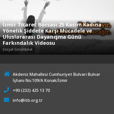
İzmir Ticaret Borsası 25 Kasım ‪Kadına
Yönelik Şiddete Karşı Mücadele ve
Uluslararası Dayanışma Günü
Farkındalık Videosu
Sosyal Sorumluluk
Akdeniz Mahallesi Cumhuriyet Bulvarı Bulvar
İşhanı No:109/A Konak/İzmir
+90 (232) 425 13 70
info@itb.org.tr