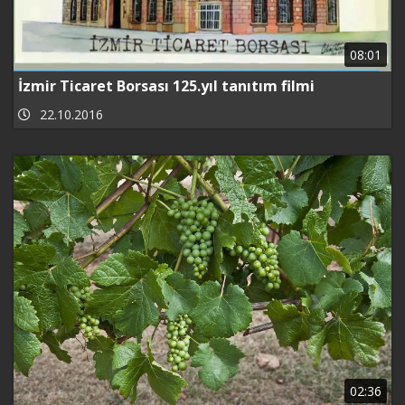
08:01
İzmir Ticaret Borsası 125.yıl tanıtım filmi
22.10.2016
02:36