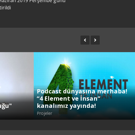
0 Haziran 2019 Perşembe günü
rildi
Podcast dünyasına merhaba!
“4 Element ve İnsan”
uğu"
kanalımız yayında!
Projeler