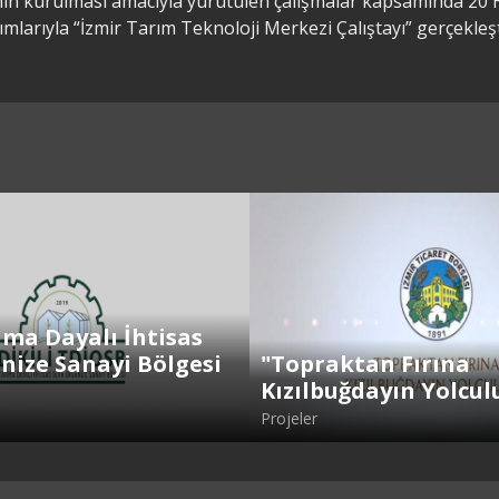
’nin kurulması amacıyla yürütülen çalışmalar kapsamında 2
ımlarıyla “İzmir Tarım Teknoloji Merkezi Çalıştayı” gerçekleşti
ıma Dayalı İhtisas
nize Sanayi Bölgesi
"Topraktan Fırına
Kızılbuğdayın Yolcul
Projeler