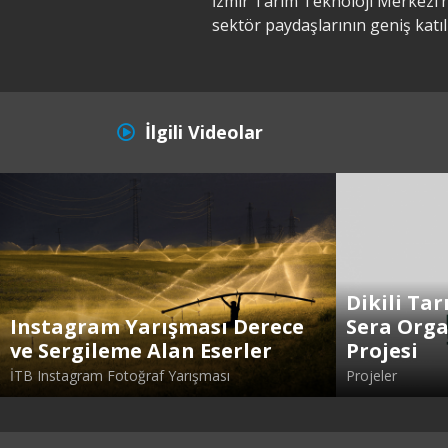
İzmir Tarım Teknoloji Merkezi
sektör paydaşlarının geniş katıl
İlgili Videolar
Dikili Tar
Instagram Yarışması Derece
Sera Orga
ve Sergileme Alan Eserler
Projesi
İTB Instagram Fotoğraf Yarışması
Projeler