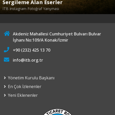
Sergileme Alan Eserler
İTB Instagram Fotoğraf Yarışması
Akdeniz Mahallesi Cumhuriyet Bulvarı Bulvar
İşhanı No:109/A Konak/İzmir
+90 (232) 425 13 70
info@itb.org.tr
Yönetim Kurulu Başkanı
En Çok İzlenenler
Yeni Eklenenler