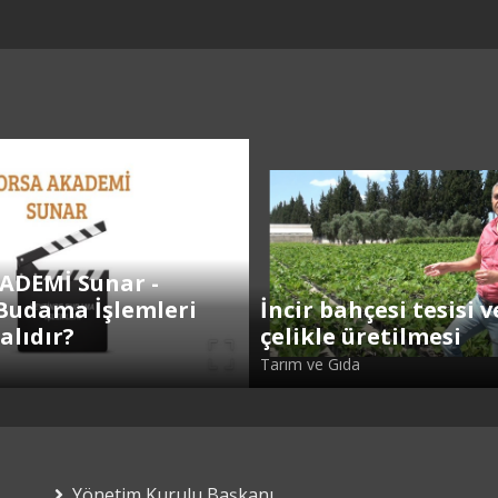
ADEMİ Sunar -
Budama İşlemleri
İncir bahçesi tesisi v
alıdır?
çelikle üretilmesi
Tarım ve Gıda
Yönetim Kurulu Başkanı