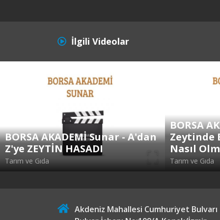
İlgili Videolar
BORSA AK
BORSA AKADEMİ Sunar - A'dan
Zeytinde 
Z'ye ZEYTİN HASADI
Nasıl Olm
Tarım ve Gıda
Tarım ve Gıda
Akdeniz Mahallesi Cumhuriyet Bulvarı