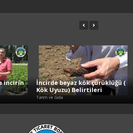
e incirin
İncirde beyaz kök çürüklüğü (
Kök Uyuzu) Belirtileri
Tarım ve Gıda