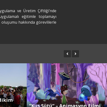
gulama ve Üretim Çiftliği’nde
uygulamalı eğitimle toplamayı
nin oluşumu hakkında görevlilerle
dikim
“Kuş Sütü” – Animasyon Filmi