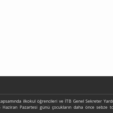
psamında ilkokul öğrencileri ve İTB Genel Sekreter Yardı
 Haziran Pazartesi günü çocukların daha önce sebze toh