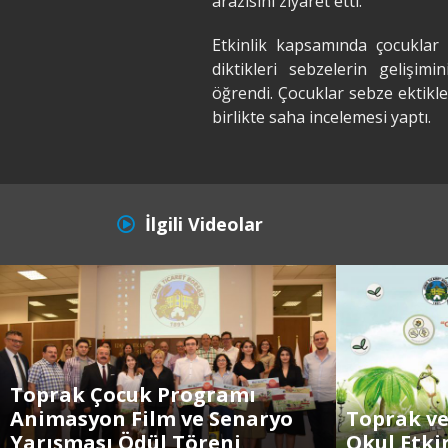
arazisini ziyaret etti.
Etkinlik kapsamında çocuklar
diktikleri sebzelerin gelişi
öğrendi. Çocuklar sebze ektikler
birlikte saha incelemesi yaptı.
İlgili Videolar
Toprak Çocuk Programı
Animasyon Film ve Senaryo
Toprak v
Yarışması Ödül Töreni
Okul Etkin