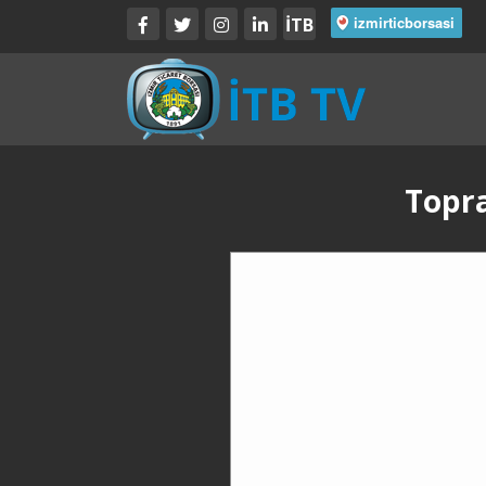
İTB
Topra