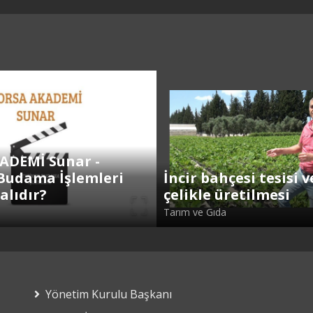
ADEMİ Sunar -
Budama İşlemleri
İncir bahçesi tesisi v
alıdır?
çelikle üretilmesi
Tarım ve Gıda
Yönetim Kurulu Başkanı