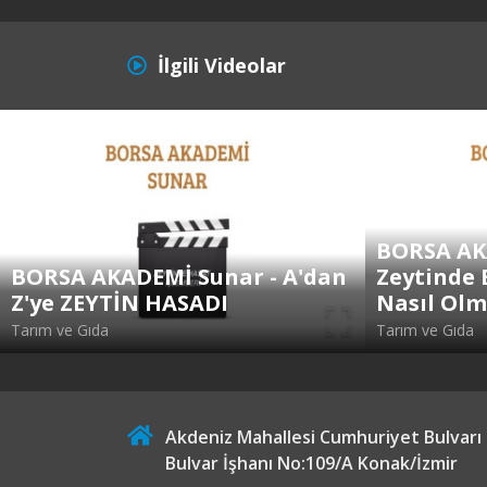
İlgili Videolar
BORSA AK
BORSA AKADEMİ Sunar - A'dan
Zeytinde 
Z'ye ZEYTİN HASADI
Nasıl Olm
Tarım ve Gıda
Tarım ve Gıda
Akdeniz Mahallesi Cumhuriyet Bulvarı
Bulvar İşhanı No:109/A Konak/İzmir