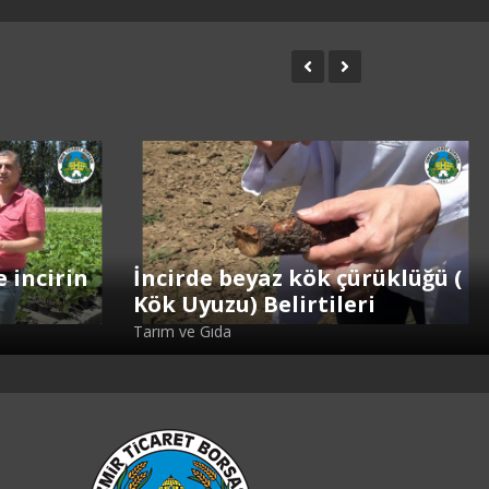
e incirin
İncirde beyaz kök çürüklüğü (
Kök Uyuzu) Belirtileri
Tarım ve Gıda