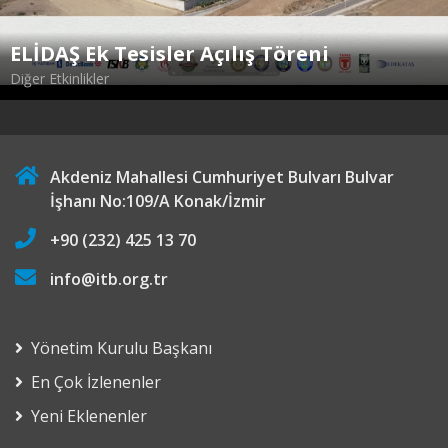
ELİDAŞ Ek Tesisler Açılış Töreni
Diğer Etkinlikler
Akdeniz Mahallesi Cumhuriyet Bulvarı Bulvar
İşhanı No:109/A Konak/İzmir
+90 (232) 425 13 70
info@itb.org.tr
Yönetim Kurulu Başkanı
En Çok İzlenenler
Yeni Eklenenler