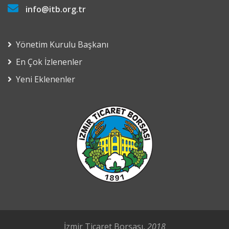
info@itb.org.tr
Yönetim Kurulu Başkanı
En Çok İzlenenler
Yeni Eklenenler
İzmir Ticaret Borsası,
2018